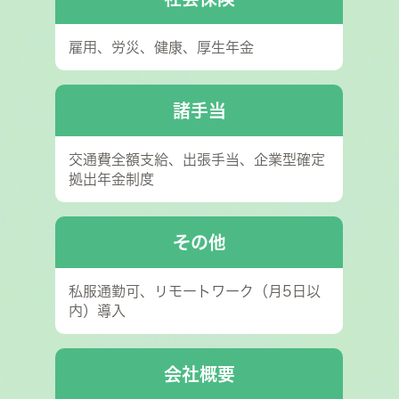
雇用、労災、健康、厚生年金
諸手当
交通費全額支給、出張手当、企業型確定
拠出年金制度
その他
私服通勤可、リモートワーク（月5日以
内）導入
会社概要