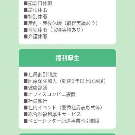
■記念日休暇
■慶弔休暇
■特別休暇
■産前・産後休暇（取得実績あり）
■育児休暇（取得実績あり）
■介護休暇
福利厚生
■社員割引制度
■医療保険加入（勤続3年以上経過後）
■健康診断
■オフィスコンビニ設置
■社員旅行
■社内イベント（優秀社員表彰式等）
■総合型福利厚生サービス
■ベビーシッター派遣事業割引制度